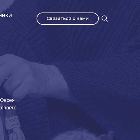
НИКИ
Связаться с нами
 Овсея
 своего