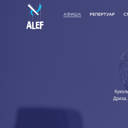
АФИША
РЕПЕРТУАР
С
Кукол
Дриза,