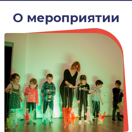
Мастер-класс включает в себя:
- Изготовление куклы-марионетки;
- Мастерство кукловождения;
- Выступления ребят - танец с куклой.
ГОТОВУЮ КУКЛУ-МАРИОНЕТКУ КАЖДЫЙ
РЕБЕНОК УНОСИТ С СОБОЙ ДОМОЙ!
Продолжительность - 1.5 часа