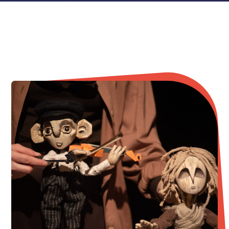
«Почему нет рая на земле?
Вы можете мне ответить на этот
вопрос?
Не трудитесь. Бесполезно.
До вас уже несколько тысяч лет взрослые
люди, поумней и пообразованней, сколько
ни пыхтели, найти вразумительного
ответа не смогли.
А я знаю…"
Это история про еврейского мальчика из
Бобруйска. В воспоминаниях о детстве
зрителям рассказывают о трагедии,
пережитой главными героями в середине