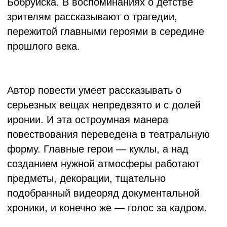
Спектакль для взрослых и подростков от 12 лет
Почему нет рая на земле
20:00
27 июня,
Тель-Авив,
суббота
Тel Giborim, 5