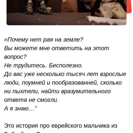
прошлого века.
Автор повести умеет рассказывать о
серьезных вещах непредвзято и с долей
иронии. И эта остроумная манера
повествования переведена в театральную
форму. Главные герои — куклы, а над
созданием нужной атмосферы работают
предметы, декорации, тщательно
подобранный видеоряд документальной
хроники, и конечно же — голос за кадром.
Создатели спектакля пытаются дать ответ
на этот острый вопрос. В мире не хватает
милосердия, справедливости и добра, а
еще мальчишек, которым война не дала
повзрослеть и изменить этот мир к лучшему.